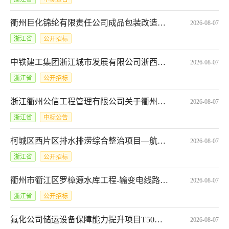
衢州巨化锦纶有限责任公司成品包装改造项目安全设施竣工验收安全评价服务*JJCG2026080715483074301
2026-08-07
浙江省
公开招标
中铁建工集团浙江城市发展有限公司浙西柚谷电商综合体建设项目桩基混凝土询价采购,ZTJGJTHBFGS-WZXJ-柚谷基地-2026-001三次
2026-08-07
浙江省
公开招标
浙江衢州公信工程管理有限公司关于衢州市人工智能通识教育培训基地项目中标(成交)结果公告
2026-08-07
浙江省
中标公告
柯城区西片区排水排涝综合整治项目—航埠周边排水提升工程（二标段）评分公示[A3308020920000395001001]
2026-08-07
浙江省
公开招标
衢州市衢江区罗樟源水库工程-输变电线路改复建工程-上马凉亭安置点施工澄清公告
2026-08-07
浙江省
公开招标
氟化公司储运设备保障能力提升项目T50罐式集装箱一批包2出口用T50罐式集装箱一批中标候选人公示
2026-08-07