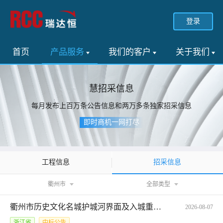
登录
首页
产品服务
我们的客户
关于我们
慧招采信息
每月发布上百万条公告信息和两万多条独家招采信息
即时商机一网打尽
招采信息
工程信息
衢州市
全部类型
衢州市历史文化名城护城河界面及入城重要节点项目研究的中标结果公告
2026-08-07
浙江省
中标公告