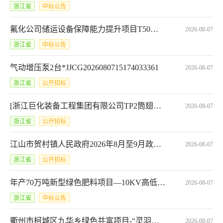
浙江省
中标公告
氟化公司储运设备保障能力提升项目T50罐式集装箱一批包1国内用T50罐式集装箱一批中标候选人公示
2026-08-07
浙江省
中标公告
气动增压泵2台*JJCG2026080715174033361
2026-08-07
浙江省
公开招标
[浙江巨化装备工程集团有限公司TP2筒翅片管采购]第1次变更公告
2026-08-07
浙江省
公开招标
江山市贺村镇人民政府2026年8月至9月政府采购意向*江山市贺村镇人民政府2026年度食堂劳务外包服务
2026-08-07
浙江省
公开招标
年产70万吨新型绿色肥料项目—10KV高低压供电采购安装工程[A3308240950011343001001]合同公告
2026-08-07
浙江省
中标公告
衢州市柯城区九华乡绿色共富项目-“灵羽农耕”共富工坊工程（EPC）中标候选人公示
2026-08-07