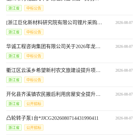
浙江省
中标公告
[浙江巨化新材料研究院有限公司锂片采购竞价采购*JJCG2026080316543340671]结果公示
2026-08-07
浙江省
中标公告
华诚工程咨询集团有限公司关于2026年龙游县大气污染综合防治技术服务项目中标(成交)结果公告
2026-08-07
浙江省
中标公告
衢江区云溪乡希望新村农文旅建设提升项目中标候选人公示
2026-08-07
浙江省
中标公告
开化县齐溪镇农民搬后利用房屋安全提升及环境整治项目（二期）监理评分公示[A3308240950011351001001]
2026-08-07
浙江省
公开招标
凸轮转子泵1台*JJCG2026080714431990411
2026-08-07
浙江省
公开招标