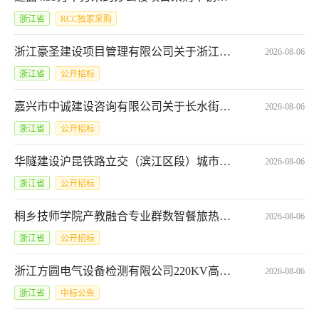
浙江省
RCC独家采购
浙江豪圣建设项目管理有限公司关于浙江财经大学东方学院2026级新生开学典礼暨迎新晚会策划执行及舞美设备租赁服务的竞争性磋商公告
2026-08-06
浙江省
公开招标
嘉兴市中诚建设咨询有限公司关于长水街道2026-2027年度（南湖大道、商务大道、三环南路、长水路、百川路）道路绿化养护项目的公开招标公告
2026-08-06
浙江省
公开招标
华隧建设沪昆铁路立交（滨江区段）城市枢纽综合管网工程(江南大道-信诚路)标段施工项目钢筋采购公开招标公告
2026-08-06
浙江省
公开招标
桐乡技师学院产教融合专业群数智餐旅热菜室改造项目（中式烹调数智化实训室）2026年8月至11月政府采购意向*桐乡技师学院产教融合专业群数智餐旅热菜室改造项目（中式烹调数智化实训室）
2026-08-06
浙江省
公开招标
浙江方圆电气设备检测有限公司220KV高压合成实验回路项目电容塔采购中标公示
2026-08-06
浙江省
中标公告