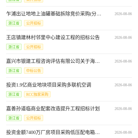
乍浦出让地地上油罐基础拆除竞价采购(分散)公告
2026-08-06
浙江省
公开招标
王店镇建林村邻里中心建设工程的招标公告
2026-08-06
浙江省
公开招标
嘉兴市银建工程咨询评估有限公司关于海宁皮革城A、B、C座屋顶光伏项目中标(成交)结果公告
2026-08-06
浙江省
中标公告
投资1.9亿商业地块项目采购多联机空调
2026-08-06
浙江省
RCC独家采购
嘉善孙道临商业配套改造提升工程招标计划
2026-08-06
浙江省
公开招标
投资金额7400万厂房项目采购低压配电箱、柜,低压断路器、剩余电流保护器
2026-08-06