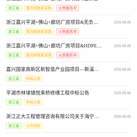
浙江省
慧讯网独家采购
火热报名中
浙江嘉兴平湖+佛山+廊坊厂房项目&无负压供水设备
2026-08-06
浙江省
慧讯网独家采购
火热报名中
浙江嘉兴平湖+佛山+廊坊厂房项目&HDPE双壁波纹管+pvc管
2026-08-06
浙江省
慧讯网独家采购
火热报名中
嘉兴国家高新区新智造产业园项目—新溪路（加创路-秀园路）道路桥梁工程方案设计及初步设计中标候选人公示
2026-08-06
浙江省
中标公告
平湖市林埭镇悦来桥修缮工程中标公告
2026-08-06
浙江省
中标公告
浙江正大工程管理咨询有限公司关于海宁市尖山新区化工新材料园区国控点水质分类巩固提升及新扩园区域地下水本底监测采购项目（第二次）的公开招标公告
2026-08-06
浙江省
公开招标