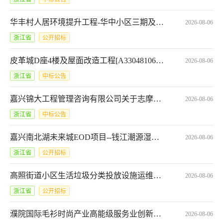
华丰村人居环境提升工程-华中小区三期及延伸段改造项目开标结果公示
2026-08-06
浙江省
公开招标
皮革城D座4楼及屋面改造工程[A3304810620101087002001]合同公告
2026-08-06
浙江省
中标公告
嘉兴锦大工程管理咨询有限公司关于志摩故里NPC采购服务项目中标(成交)结果公告
2026-08-06
浙江省
中标公告
嘉兴南北湖未来城EOD项目--钱江潮源湿地项目三期工程开标结果公示
2026-08-06
浙江省
公开招标
高照街道小区生活垃圾分类投放设施运维服务（第三次招标）
2026-08-06
浙江省
公开招标
濮院国际毛衫时尚产业高能级服务业创新发展区国际毛衫数字贸易核心区项目一期——创意街区项目(暂名)设计开标结果公示
2026-08-06