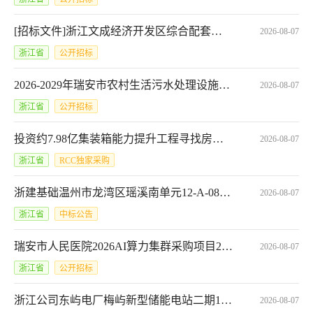
[招标文件]浙江文成经济开发区综合配套工程-黄坦园区环镇西路新建工程招标文件公示[A3300000090004068001001]
2026-08-07
浙江省
公开招标
2026-2029年瑞安市农村生活污水处理设施运维服务招标文件意见征询公告
2026-08-07
浙江省
公开招标
投资约7.98亿集装箱能力提升工程寻找房屋建筑工程
2026-08-07
浙江省
RCC独家采购
浙建基础温州市龙湾区瑶溪南单元12-A-08a地块项目桩基支护工程H型钢租赁采购任务招标结果
2026-08-07
浙江省
中标公告
瑞安市人民医院2026AI算力集群采购项目2026年8月政府采购意向*2026AI算力集群采购项目
2026-08-07
浙江省
公开招标
浙江公司东屿电厂梅屿新型储能电站二期100MW200MWH项目职业卫生及安全预评价服务竞争性谈判
2026-08-07