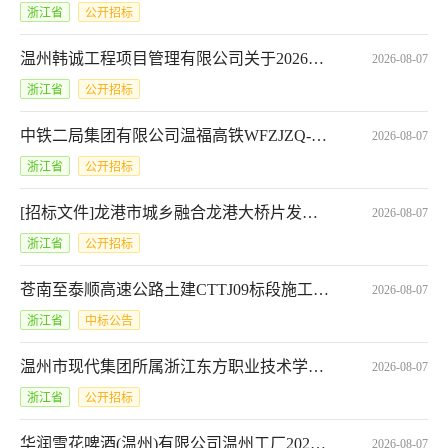
浙江省
公开招标
温州韩诚工程项目管理有限公司关于2026年景山公园绿化养护服务采购招标文件意见征询的公告
2026-08-07
浙江省
公开招标
中铁二局集团有限公司温福高铁WFZJZQ-6标项目经理部钢筋集中加工工程,WFZJZQ-6-LWZB-(01)-008号
2026-08-07
浙江省
公开招标
[招标文件]龙港市城乡融合龙港大桥片发展轴示范项目（一期、二期）合作开发（第2次）[A3303010410008383001004]
2026-08-07
浙江省
公开招标
苍南至泰顺高速公路土建CTTJ09标段施工项目部机械设备租赁任务中标结果公告*温州点鑫工程设备有限公司
2026-08-07
浙江省
中标公告
温州市现代集团所属浙江东方职业技术学院关于滨海二期医务点医疗服务项目（自主）的采购公告
2026-08-07
浙江省
公开招标
华润雪花啤酒(温州)有限公司温州工厂2026年报废固定资产公开竞价出售-报废洗箱机公告
2026-08-07