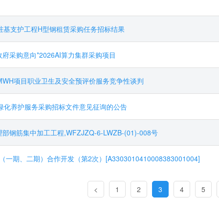
目桩基支护工程H型钢租赁采购任务招标结果
政府采购意向*2026AI算力集群采购项目
0MWH项目职业卫生及安全预评价服务竞争性谈判
园绿化养护服务采购招标文件意见征询的公告
集中加工工程,WFZJZQ-6-LWZB-(01)-008号
二期）合作开发（第2次）[A3303010410008383001004]
<
1
2
3
4
5