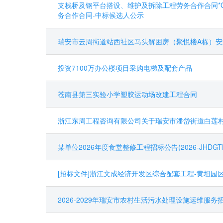
支栈桥及钢平台搭设、维护及拆除工程劳务合作合同*GK20
务合作合同-中标候选人公示
瑞安市云周街道站西社区马头解困房（聚悦楼A栋）
投资7100万办公楼项目采购电梯及配套产品
苍南县第三实验小学塑胶运动场改建工程合同
浙江东周工程咨询有限公司关于瑞安市潘岱街道白莲
某单位2026年度食堂整修工程招标公告(2026-JHDGTL-
[招标文件]浙江文成经济开发区综合配套工程-黄坦园区环镇西
2026-2029年瑞安市农村生活污水处理设施运维服