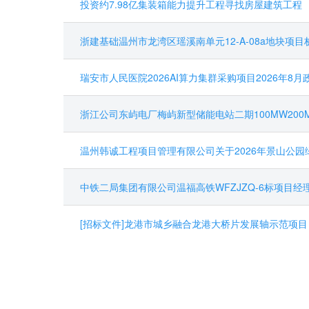
投资约7.98亿集装箱能力提升工程寻找房屋建筑工程
浙建基础温州市龙湾区瑶溪南单元12-A-08a地块项
瑞安市人民医院2026AI算力集群采购项目2026年8月
浙江公司东屿电厂梅屿新型储能电站二期100MW20
温州韩诚工程项目管理有限公司关于2026年景山公
中铁二局集团有限公司温福高铁WFZJZQ-6标项目经理部钢筋
[招标文件]龙港市城乡融合龙港大桥片发展轴示范项目（一期、