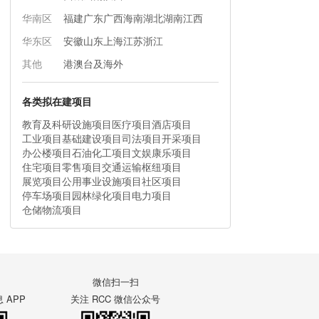
华南区
福建
广东
广西
海南
湖北
湖南
江西
华东区
安徽
山东
上海
江苏
浙江
其他
港澳台及海外
各类拟在建项目
教育及科研设施项目
医疗项目
酒店项目
工业项目
基础建设项目
司法项目
开采项目
办公楼项目
石油化工项目
文娱康乐项目
住宅项目
零售项目
交通运输枢纽项目
展览项目
公用事业设施项目
社区项目
停车场项目
园林绿化项目
电力项目
仓储物流项目
微信扫一扫
APP
关注 RCC 微信公众号