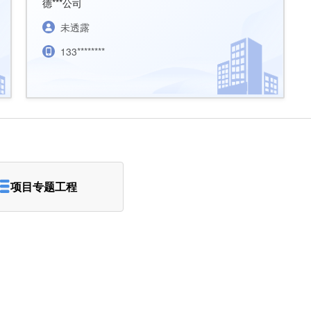
德***公司
未透露
133********
项目专题工程