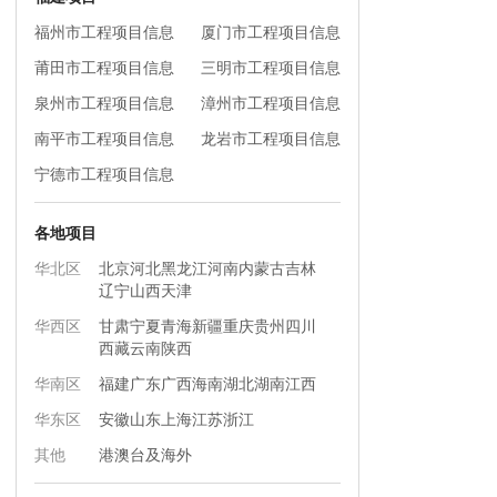
福州市工程项目信息
厦门市工程项目信息
莆田市工程项目信息
三明市工程项目信息
泉州市工程项目信息
漳州市工程项目信息
南平市工程项目信息
龙岩市工程项目信息
宁德市工程项目信息
各地项目
华北区
北京
河北
黑龙江
河南
内蒙古
吉林
辽宁
山西
天津
华西区
甘肃
宁夏
青海
新疆
重庆
贵州
四川
西藏
云南
陕西
华南区
福建
广东
广西
海南
湖北
湖南
江西
华东区
安徽
山东
上海
江苏
浙江
其他
港澳台及海外