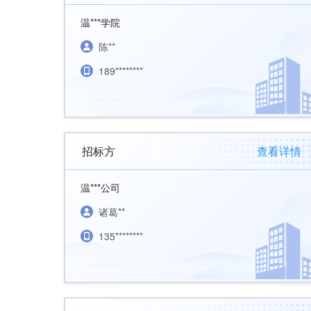
温***学院
陈**
189********
招标方
查看详情
温***公司
诸葛**
135********