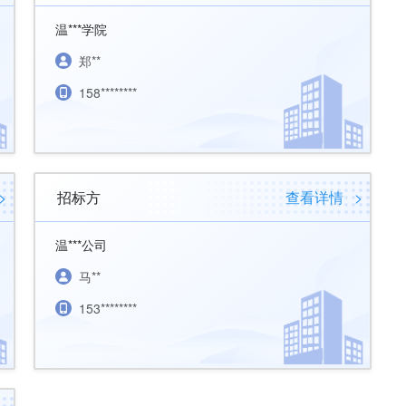
温***学院
郑**
158********
>
招标方
查看详情
>
温***公司
马**
153********