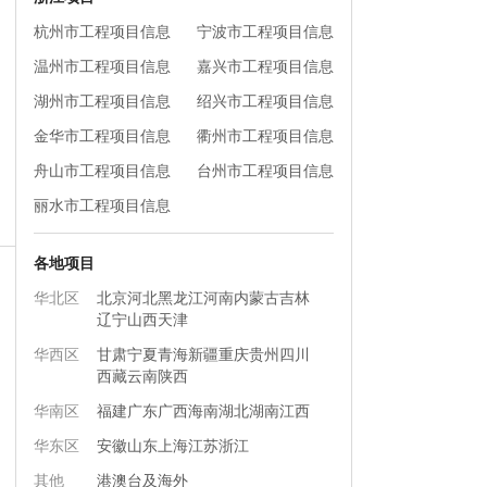
杭州市工程项目信息
宁波市工程项目信息
温州市工程项目信息
嘉兴市工程项目信息
湖州市工程项目信息
绍兴市工程项目信息
金华市工程项目信息
衢州市工程项目信息
舟山市工程项目信息
台州市工程项目信息
丽水市工程项目信息
各地项目
华北区
北京
河北
黑龙江
河南
内蒙古
吉林
辽宁
山西
天津
华西区
甘肃
宁夏
青海
新疆
重庆
贵州
四川
西藏
云南
陕西
华南区
福建
广东
广西
海南
湖北
湖南
江西
华东区
安徽
山东
上海
江苏
浙江
其他
港澳台及海外