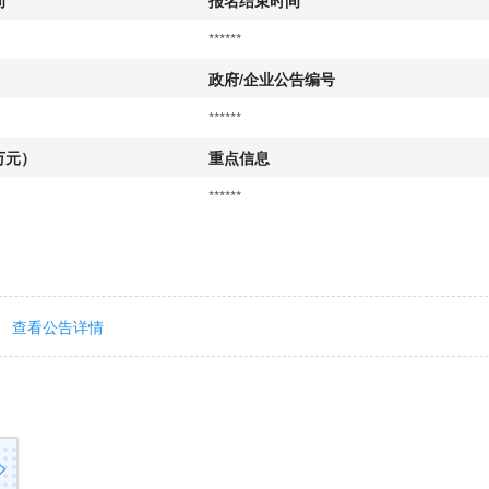
间
报名结束时间
******
政府/企业公告编号
******
万元）
重点信息
******
查看公告详情
>