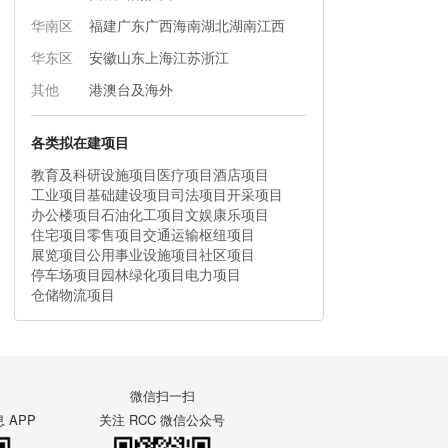
华南区
福建
广东
广西
海南
湖北
湖南
江西
华东区
安徽
山东
上海
江苏
浙江
其他
港澳台及海外
各类拟在建项目
教育及科研设施项目
医疗项目
酒店项目
工业项目
基础建设项目
司法项目
开采项目
办公楼项目
石油化工项目
文娱康乐项目
住宅项目
零售项目
交通运输枢纽项目
展览项目
公用事业设施项目
社区项目
停车场项目
园林绿化项目
电力项目
仓储物流项目
微信扫一扫
APP
关注 RCC 微信公众号