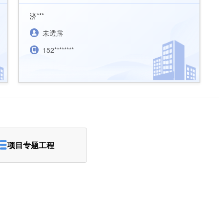
济***
未透露
152********
项目专题工程