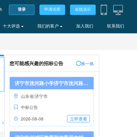
sh
登录
申请试用
在线演示
十大评选
我们的客户
加入我们
联系我们
您可能感兴趣的招标公告
换一换
济宁市洸河路小学济宁市洸河路小学教师桌椅采购成交公告*SDGP370811000202601000687
山东省/济宁市
中标公告
2026-08-08
立即查看
>