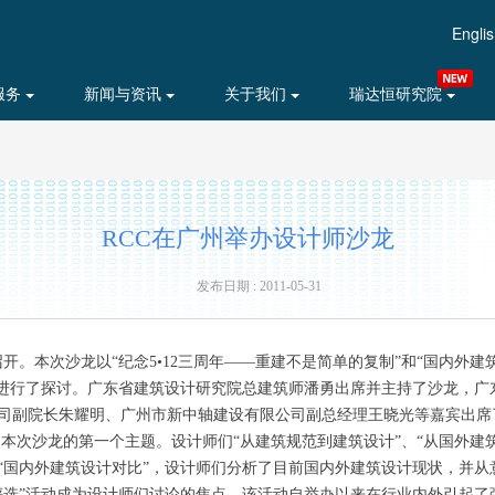
Engli
服务
新闻与资讯
关于我们
瑞达恒研究院
RCC在广州举办设计师沙龙
发布日期 : 2011-05-31
召开。本次沙龙以“纪念5•12三周年——重建不是简单的复制”和“国内外
动进行了探讨。广东省建筑设计研究院总建筑师潘勇出席并主持了沙龙，广
司副院长朱耀明、广州市新中轴建设有限公司副总经理王晓光等嘉宾出席了
”是本次沙龙的第一个主题。设计师们“从建筑规范到建筑设计”、“从国外
“国内外建筑设计对比”，设计师们分析了目前国内外建筑设计现状，并从
评选”活动成为设计师们讨论的焦点。该活动自举办以来在行业内外引起了