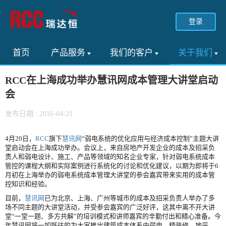
登录
首页
产品服务
我们的客户
关于我们
RCC在上海成功举办慧讯网成本管理大讲堂启动
会
发布日期 : 2016-04-21
4月20日，
RCC
旗下
慧讯网
“弱电系统的优化应用与经济成本控制”主题大讲
堂启动会在上海成功举办。会议上，来自房地产开发企业的成本及招采负
责人和弱电设计、施工、产品等领域的知名企业专家，针对弱电系统成本
管控的课程大纲和实际案例进行系统化的讨论和优化建议，以期为即将于6
月初在上海举办的弱电系统成本管理大讲堂的参会嘉宾带来实用的成本管
控知识和经验。
目前，
慧讯网
已为北京、上海、广州等城市的成本及招采负责人举办了多
场不同主题的大讲堂活动，并受参会嘉宾的广泛好评，这其中离不开大讲
堂“一堂一题、多方共解”的培训模式和讲师嘉宾的辛勤付出和精心准备。今
年慧讯网将一如既往的为大家推出建筑成本体系中弱电、精装修、地采