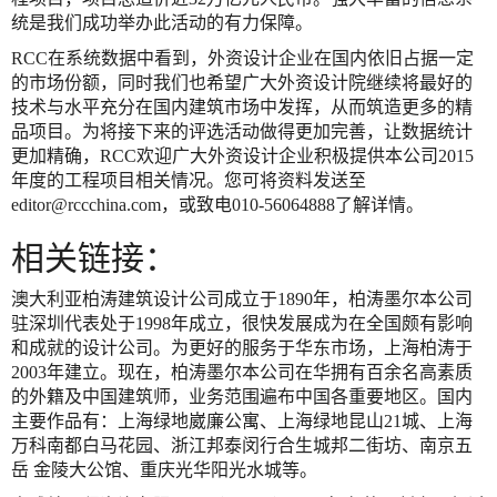
统是我们成功举办此活动的有力保障。
RCC在系统数据中看到，外资设计企业在国内依旧占据一定
的市场份额，同时我们也希望广大外资设计院继续将最好的
技术与水平充分在国内建筑市场中发挥，从而筑造更多的精
品项目。为将接下来的评选活动做得更加完善，让数据统计
更加精确，RCC欢迎广大外资设计企业积极提供本公司2015
年度的工程项目相关情况。您可将资料发送至
editor@rccchina.com，或致电010-56064888了解详情。
相关链接：
澳大利亚柏涛建筑设计公司成立于1890年，柏涛墨尔本公司
驻深圳代表处于1998年成立，很快发展成为在全国颇有影响
和成就的设计公司。为更好的服务于华东市场，上海柏涛于
2003年建立。现在，柏涛墨尔本公司在华拥有百余名高素质
的外籍及中国建筑师，业务范围遍布中国各重要地区。国内
主要作品有：上海绿地崴廉公寓、上海绿地昆山21城、上海
万科南都白马花园、浙江邦泰闵行合生城邦二街坊、南京五
岳 金陵大公馆、重庆光华阳光水城等。