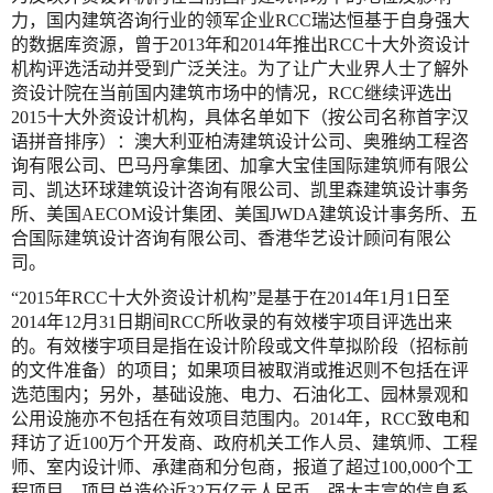
力，国内建筑咨询行业的领军企业RCC瑞达恒基于自身强大
的数据库资源，曾于2013年和2014年推出RCC十大外资设计
机构评选活动并受到广泛关注。为了让广大业界人士了解外
资设计院在当前国内建筑市场中的情况，RCC继续评选出
2015十大外资设计机构，具体名单如下（按公司名称首字汉
语拼音排序）：澳大利亚柏涛建筑设计公司、奥雅纳工程咨
询有限公司、巴马丹拿集团、加拿大宝佳国际建筑师有限公
司、凯达环球建筑设计咨询有限公司、凯里森建筑设计事务
所、美国AECOM设计集团、美国JWDA建筑设计事务所、五
合国际建筑设计咨询有限公司、香港华艺设计顾问有限公
司。
“2015年RCC十大外资设计机构”是基于在2014年1月1日至
2014年12月31日期间RCC所收录的有效楼宇项目评选出来
的。有效楼宇项目是指在设计阶段或文件草拟阶段（招标前
的文件准备）的项目；如果项目被取消或推迟则不包括在评
选范围内；另外，基础设施、电力、石油化工、园林景观和
公用设施亦不包括在有效项目范围内。2014年，RCC致电和
拜访了近100万个开发商、政府机关工作人员、建筑师、工程
师、室内设计师、承建商和分包商，报道了超过100,000个工
程项目，项目总造价近32万亿元人民币。强大丰富的信息系