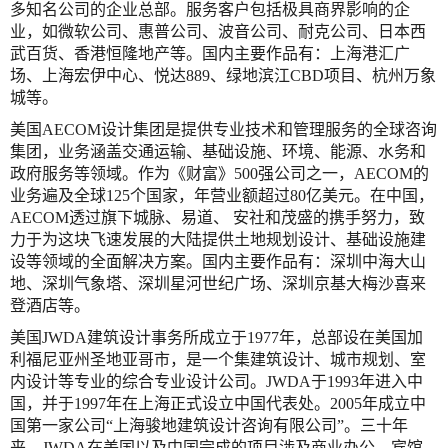
多知名公司的企业总部。服务客户包括极具商界影响的企
业，如微软公司、惠普公司、波音公司、耐克公司、日本西
武百货、香港恒隆地产等。国内主要作品有：上海港汇广
场、上海宏伊中心、悦达889、绿地滨江CBD项目、杭州万象
城等。
美国AECOM设计集团是提供专业技术和管理服务的全球咨询
集团，业务涵盖交通运输、基础设施、环境、能源、水务和
政府服务等领域。作为《财富》500强公司之一，AECOM的
业务遍及全球125个国家，年营业额超过80亿美元。在中国，
AECOM透过旗下城脉、易道、 安社和茂盛的携手努力，致
力于为这块飞速发展的大陆提供土地规划设计、基础设施建
设等领域的全面解决方案。国内主要作品有：深圳中海大山
地、深圳气象塔、深圳星河世纪广场、深圳京基大梅沙喜来
登酒店等。
美国JWDA建筑设计事务所成立于1977年，总部设在美国加
利福尼亚州圣地亚哥市，是一个集建筑设计、城市规划、室
内设计等专业的综合专业设计公司。JWDA于1993年进入中
国，并于1997年在上海正式设立中国代表处。2005年成立中
国第一家公司“上海骏地建筑设计咨询有限公司”。三十年
来，JWDA在美国以及中国完成的项目涉及商业办公、宾馆