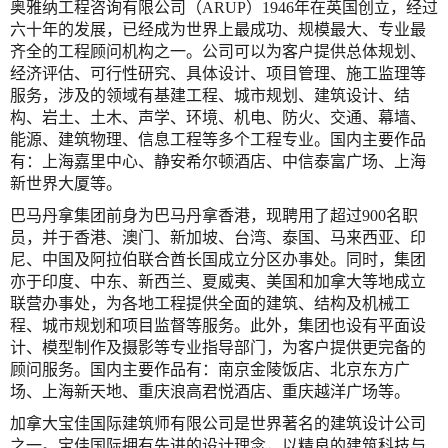
奥雅纳工程咨询有限公司（ARUP）1946年在英国创立，经过
六十年的发展，已经成为世界上最成功、规模最大、专业最
齐全的工程顾问机构之一。公司可以为客户提供总体规划、
经济评估、可行性研究、具体设计、项目管理、施工监理等
服务，涉及的领域有基建工程、城市规划、建筑设计、结
构、岩土、土木、声学、环境、机电、防火、交通、幕墙、
能源、建筑物理、信息工程等多个工程专业。国内主要作品
有：上海嘉里中心、静安希尔顿酒店、中信泰富广场、上海
新世界大厦等。
巴马丹拿集团前身为巴马丹拿香港，现聘用了超过900名职
员，并于香港、澳门、新加坡、台湾、泰国、马来西亚、印
尼、中国及阿拉伯联合酋长国成立分区办事处。同时，集团
亦于印度、中东、新西兰、夏威夷、美国和加拿大等地成立
联营办事处，为各地工程提供全面的建筑、结构及机械工
程、城市规划和项目监督等服务。此外，集团也设有平面设
计、模型制作及摄影等专业指导部门，为客户提供更完备的
顾问服务。国内主要作品有：南京金陵饭店、北京东方广
场、上海新天地、重庆浪高君悦酒店、重庆越洋广场等。
加拿大宝佳国际建筑师有限公司是世界著名的建筑设计公司
之一。宝佳国际拥有先进的设计理念，以精良的建筑科技与