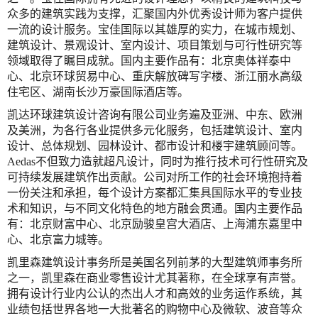
众多的建筑实践为支撑，汇聚国内外优秀设计师为客户提供
一流的设计服务。宝佳国际以其雄厚的实力，在城市规划、
建筑设计、景观设计、室内设计、项目策划与可行性研究等
领域取得了瞩目成就。国内主要作品有：北京奥体祥泰中
心、北京环球贸易中心、重庆解放碑写字楼、浙江丽水高级
住宅区、湖南长沙万豪国际酒店等。
凯达环球建筑设计咨询有限公司业务遍及亚洲、中东、欧洲
及美洲，为各行各业提供多元化服务，包括建筑设计、室内
设计、总体规划、园林设计、都市设计和楼宇建筑顾问等。
Aedas不但致力造就超凡设计，同时为推行技术可行性研究及
可持续发展建筑作出贡献。公司对所工作的社会环境抱持着
一份关注和承担，每个设计方案都汇集具国际水平的专业技
术和知识，与不同文化特色的地方融会贯通。国内主要作品
有：北京财富中心、北京励骏皇宫大酒店、上海浦东嘉里中
心、北京富力城等。
凯里森建筑设计事务所是美国名列前茅的大型建筑师事务所
之一，凯里森在商业零售设计尤其著称，在全球享有声誉。
拥有设计行业内公认的杰出人才和高效的业务运作系统，其
业绩包括世界各地一大批著名的购物中心及微软、波音等众