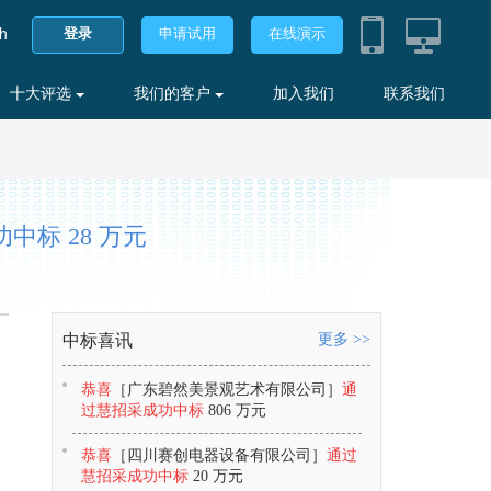
sh
登录
申请试用
在线演示
十大评选
我们的客户
加入我们
联系我们
标 28 万元
中标喜讯
更多 >>
恭喜
［广东碧然美景观艺术有限公司］
通
过慧招采成功中标
806 万元
恭喜
［四川赛创电器设备有限公司］
通过
慧招采成功中标
20 万元