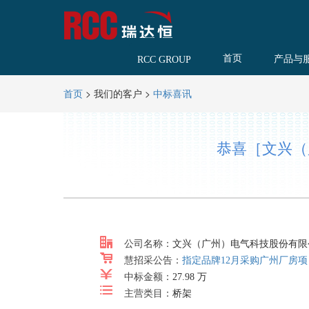
首页
产品与
RCC GROUP
>
我们的客户
>
首页
中标喜讯
恭喜［文兴（
公司名称：
文兴（广州）电气科技股份有限
慧招采公告：
指定品牌12月采购广州厂房项
中标金额：
27.98 万
主营类目：
桥架